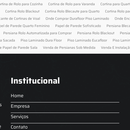
rtina de Rolo para Cozinha
Cortina de Rolo para Varanda
Cortina para Quar
Cortina Rolo Blackout
Cortina Rolo Blecaute para Quarto
Cortina Rolo pa
cante de Cortinas de Voal
Onde Comprar Durafloor Piso Laminado
Onde Enc
pel de Parede Quarto Feminino
Papel de Parede Sofisticado
Persiana Blec
Persiana Rolo Automatizada para Comprar
Persiana Rolo Blackout
Persi
ra Sacada
Piso Laminado Dura Floor
Piso Laminado Eucafloor
Piso Lami
e Papel de Parede Sala
Venda de Persianas Sob Medida
Venda E Instalaçã
Institucional
Home
s
Empresa
Serviços
s
e
Contato