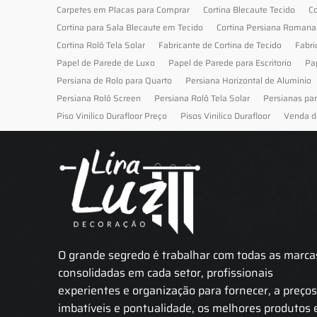
Carpetes em Placas para Comprar
Cortina Blecaute Tecido
Co
Cortina para Sala Blecaute em Tecido
Cortina Persiana Romana
Cortina Rolô Tela Solar
Fabricante de Cortina de Tecido
Fabri
Papel de Parede de Luxo
Papel de Parede para Escritorio
Pa
Persiana de Rolo para Quarto
Persiana Horizontal de Alumínio
Persiana Rolô Screen
Persiana Rolô Tela Solar
Persianas pa
Piso Vinilico Durafloor Preço
Pisos Vinilico Durafloor
Venda d
O grande segredo é trabalhar com todas as marca
consolidadas em cada setor, profissionais
experientes e organização para fornecer, a preço
imbatíveis e pontualidade, os melhores produtos 