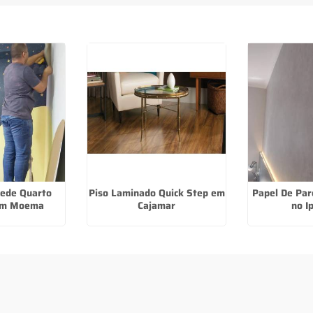
rede Quarto
Piso Laminado Quick Step em
Papel De Par
em Moema
Cajamar
no I