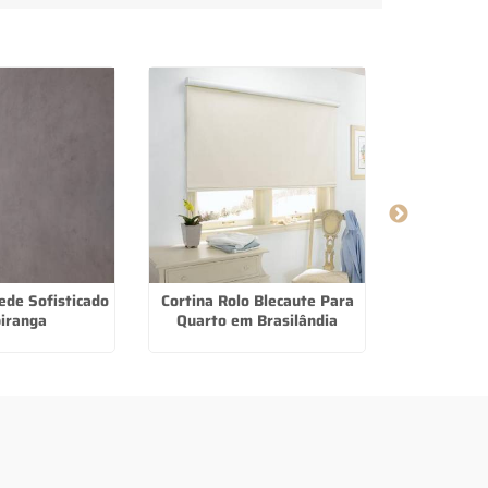
ede Sofisticado
Cortina Rolo Blecaute Para
Cortina Ro
piranga
Quarto em Brasilândia