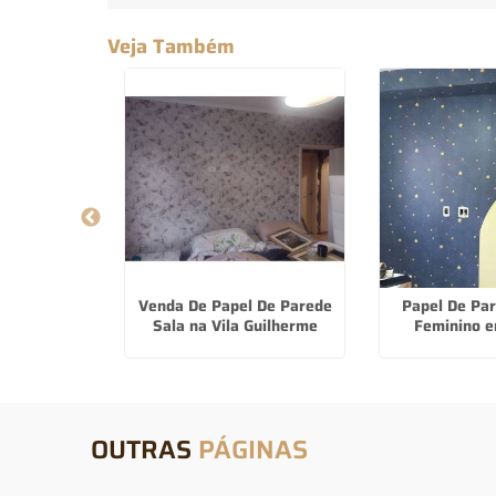
Veja Também
Para Cozinha
Venda De Papel De Parede
Papel De Pa
eri
Sala na Vila Guilherme
Feminino 
OUTRAS
PÁGINAS