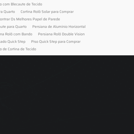
to com Blecaute de Tecido
ra Quarto
Cortina Rolô Solar para Comprar
ontrar Os Melhores Papel de Parede
aute para Quarto
Persiana de Alumínio Horizontal
ana Rolô com Bando
Persiana Rolô Double Vision
nado Quick Step
Piso Quick Step para Comprar
o de Cortina de Tecido