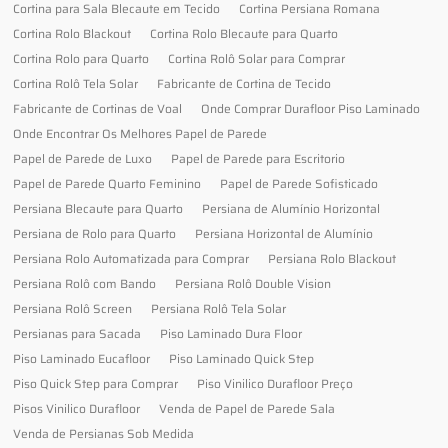
Cortina para Sala Blecaute em Tecido
Cortina Persiana Romana
Cortina Rolo Blackout
Cortina Rolo Blecaute para Quarto
Cortina Rolo para Quarto
Cortina Rolô Solar para Comprar
Cortina Rolô Tela Solar
Fabricante de Cortina de Tecido
Fabricante de Cortinas de Voal
Onde Comprar Durafloor Piso Laminado
Onde Encontrar Os Melhores Papel de Parede
Papel de Parede de Luxo
Papel de Parede para Escritorio
Papel de Parede Quarto Feminino
Papel de Parede Sofisticado
Persiana Blecaute para Quarto
Persiana de Alumínio Horizontal
Persiana de Rolo para Quarto
Persiana Horizontal de Alumínio
Persiana Rolo Automatizada para Comprar
Persiana Rolo Blackout
Persiana Rolô com Bando
Persiana Rolô Double Vision
Persiana Rolô Screen
Persiana Rolô Tela Solar
Persianas para Sacada
Piso Laminado Dura Floor
Piso Laminado Eucafloor
Piso Laminado Quick Step
Piso Quick Step para Comprar
Piso Vinilico Durafloor Preço
Pisos Vinilico Durafloor
Venda de Papel de Parede Sala
Venda de Persianas Sob Medida