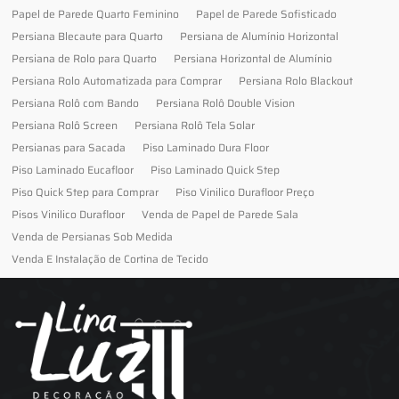
Papel de Parede Quarto Feminino
Papel de Parede Sofisticado
Persiana Blecaute para Quarto
Persiana de Alumínio Horizontal
Persiana de Rolo para Quarto
Persiana Horizontal de Alumínio
Persiana Rolo Automatizada para Comprar
Persiana Rolo Blackout
Persiana Rolô com Bando
Persiana Rolô Double Vision
Persiana Rolô Screen
Persiana Rolô Tela Solar
Persianas para Sacada
Piso Laminado Dura Floor
Piso Laminado Eucafloor
Piso Laminado Quick Step
Piso Quick Step para Comprar
Piso Vinilico Durafloor Preço
Pisos Vinilico Durafloor
Venda de Papel de Parede Sala
Venda de Persianas Sob Medida
Venda E Instalação de Cortina de Tecido