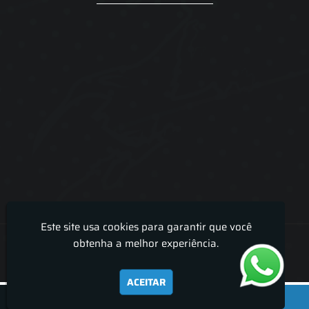
Este site usa cookies para garantir que você
Lira Luz Decor - Cortinas sob medidas e persianas
obtenha a melhor experiência.
ACEITAR