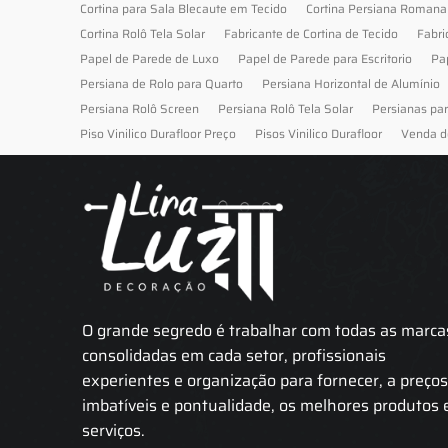
Cortina para Sala Blecaute em Tecido
Cortina Persiana Romana
Cortina Rolô Tela Solar
Fabricante de Cortina de Tecido
Fabri
Papel de Parede de Luxo
Papel de Parede para Escritorio
Pa
Persiana de Rolo para Quarto
Persiana Horizontal de Alumínio
Persiana Rolô Screen
Persiana Rolô Tela Solar
Persianas pa
Piso Vinilico Durafloor Preço
Pisos Vinilico Durafloor
Venda d
O grande segredo é trabalhar com todas as marca
consolidadas em cada setor, profissionais
experientes e organização para fornecer, a preço
imbatíveis e pontualidade, os melhores produtos 
serviços.