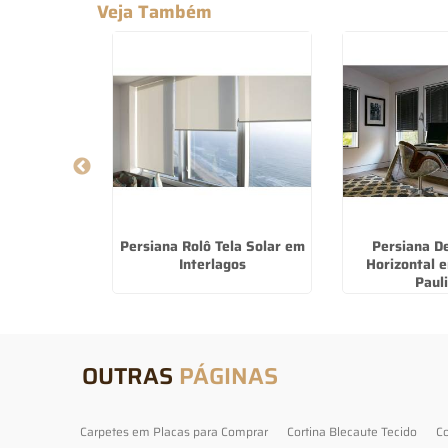
Veja Também
 De Luxo no
Persiana Rolô Tela Solar em
Persiana D
era
Interlagos
Horizontal 
Paul
OUTRAS
PÁGINAS
Carpetes em Placas para Comprar
Cortina Blecaute Tecido
Co