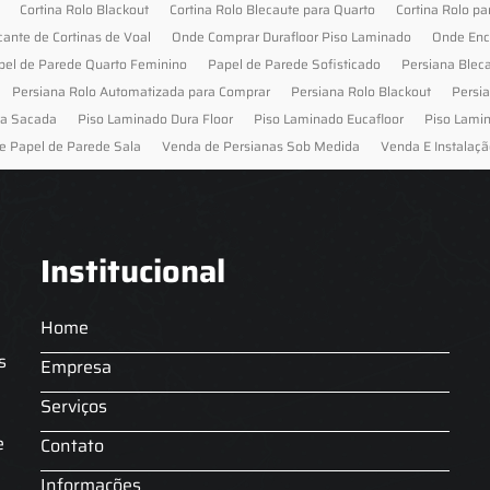
Cortina Rolo Blackout
Cortina Rolo Blecaute para Quarto
Cortina Rolo pa
cante de Cortinas de Voal
Onde Comprar Durafloor Piso Laminado
Onde Enc
pel de Parede Quarto Feminino
Papel de Parede Sofisticado
Persiana Blec
Persiana Rolo Automatizada para Comprar
Persiana Rolo Blackout
Persi
ra Sacada
Piso Laminado Dura Floor
Piso Laminado Eucafloor
Piso Lami
e Papel de Parede Sala
Venda de Persianas Sob Medida
Venda E Instalaçã
Institucional
Home
s
Empresa
Serviços
s
e
Contato
Informações