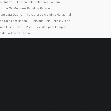
ra Quarto
Cortina Rolô Solar para Comprar
ontrar Os Melhores Papel de Parede
aute para Quarto
Persiana de Alumínio Horizontal
ana Rolô com Bando
Persiana Rolô Double Vision
nado Quick Step
Piso Quick Step para Comprar
o de Cortina de Tecido