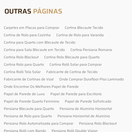
OUTRAS
PÁGINAS
Carpetes em Placas para Comprar
Cortina Blecaute Tecido
Cortina de Rolo para Cozinha
Cortina de Rolo para Varanda
Cortina para Quarto com Blecaute de Tecido
Cortina para Sala Blecaute em Tecido
Cortina Persiana Romana
Cortina Rolo Blackout
Cortina Rolo Blecaute para Quarto
Cortina Rolo para Quarto
Cortina Rolô Solar para Comprar
Cortina Rolô Tela Solar
Fabricante de Cortina de Tecido
Fabricante de Cortinas de Voal
Onde Comprar Durafloor Piso Laminado
Onde Encontrar Os Melhores Papel de Parede
Papel de Parede de Luxo
Papel de Parede para Escritorio
Papel de Parede Quarto Feminino
Papel de Parede Sofisticado
Persiana Blecaute para Quarto
Persiana de Alumínio Horizontal
Persiana de Rolo para Quarto
Persiana Horizontal de Alumínio
Persiana Rolo Automatizada para Comprar
Persiana Rolo Blackout
Persiana Rolô com Bando
Persiana Rolô Double Vision