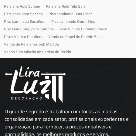
Persiana Rolô Screen
Persiana Rolô Tela Solar
Persianas para Sacada
Piso Laminado Dura Floor
Piso Laminado Eucafloor
Piso Laminado Quick Step
Piso Quick Step para Comprar
Piso Vinilico Durafloor Preço
Pisos Vinilico Durafloor
Venda de Papel de Parede Sala
Venda de Persianas Sob Medida
Venda E Instalação de Cortina de Tecido
O grande segredo é trabalhar com todas as marcas
consolidadas em cada setor, profissionais experientes e
organização para fornecer, a preços imbatíveis e
pontualidade, os melhores produtos e serviços.