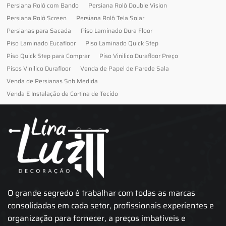
Persiana Rolô com Bando
Persiana Rolô Double Vision
Persiana Rolô Screen
Persiana Rolô Tela Solar
Persianas para Sacada
Piso Laminado Dura Floor
Piso Laminado Eucafloor
Piso Laminado Quick Step
Piso Quick Step para Comprar
Piso Vinilico Durafloor Preço
Pisos Vinilico Durafloor
Venda de Papel de Parede Sala
Venda de Persianas Sob Medida
Venda E Instalação de Cortina de Tecido
O grande segredo é trabalhar com todas as marcas
consolidadas em cada setor, profissionais experientes e
organização para fornecer, a preços imbatíveis e