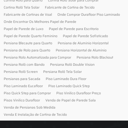
Cortina Rolo para Quarto
Cortina Rolô Solar para Comprar
Cortina Rolô Tela Solar
Fabricante de Cortina de Tecido
Fabricante de Cortinas de Voal
Onde Comprar Durafloor Piso Laminado
Onde Encontrar Os Melhores Papel de Parede
Papel de Parede de Luxo
Papel de Parede para Escritorio
Papel de Parede Quarto Feminino
Papel de Parede Sofisticado
Persiana Blecaute para Quarto
Persiana de Alumínio Horizontal
Persiana de Rolo para Quarto
Persiana Horizontal de Alumínio
Persiana Rolo Automatizada para Comprar
Persiana Rolo Blackout
Persiana Rolô com Bando
Persiana Rolô Double Vision
Persiana Rolô Screen
Persiana Rolô Tela Solar
Persianas para Sacada
Piso Laminado Dura Floor
Piso Laminado Eucafloor
Piso Laminado Quick Step
Piso Quick Step para Comprar
Piso Vinilico Durafloor Preço
Pisos Vinilico Durafloor
Venda de Papel de Parede Sala
Venda de Persianas Sob Medida
Venda E Instalação de Cortina de Tecido