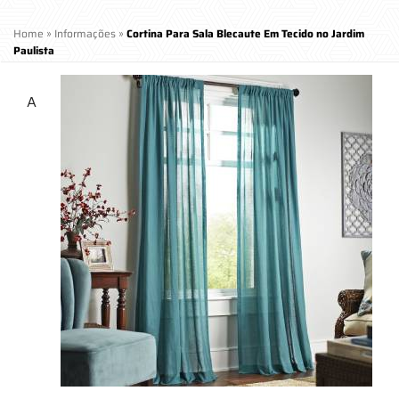
Home
»
Informações
»
Cortina Para Sala Blecaute Em Tecido no Jardim
Paulista
A