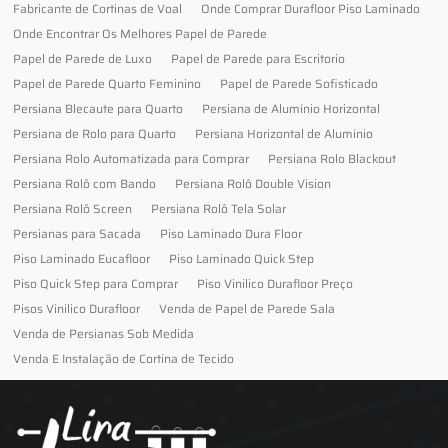
Fabricante de Cortinas de Voal
Onde Comprar Durafloor Piso Laminado
Onde Encontrar Os Melhores Papel de Parede
Papel de Parede de Luxo
Papel de Parede para Escritorio
Papel de Parede Quarto Feminino
Papel de Parede Sofisticado
Persiana Blecaute para Quarto
Persiana de Alumínio Horizontal
Persiana de Rolo para Quarto
Persiana Horizontal de Alumínio
Persiana Rolo Automatizada para Comprar
Persiana Rolo Blackout
Persiana Rolô com Bando
Persiana Rolô Double Vision
Persiana Rolô Screen
Persiana Rolô Tela Solar
Persianas para Sacada
Piso Laminado Dura Floor
Piso Laminado Eucafloor
Piso Laminado Quick Step
Piso Quick Step para Comprar
Piso Vinilico Durafloor Preço
Pisos Vinilico Durafloor
Venda de Papel de Parede Sala
Venda de Persianas Sob Medida
Venda E Instalação de Cortina de Tecido