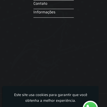
Contato
Informações
Este site usa cookies para garantir que você
Lira Luz Decor - Cortinas sob medidas e persianas
obtenha a melhor experiência.