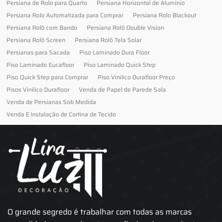
Persiana de Rolo para Quarto
Persiana Horizontal de Alumínio
Persiana Rolo Automatizada para Comprar
Persiana Rolo Blackout
Persiana Rolô com Bando
Persiana Rolô Double Vision
Persiana Rolô Screen
Persiana Rolô Tela Solar
Persianas para Sacada
Piso Laminado Dura Floor
Piso Laminado Eucafloor
Piso Laminado Quick Step
Piso Quick Step para Comprar
Piso Vinilico Durafloor Preço
Pisos Vinilico Durafloor
Venda de Papel de Parede Sala
Venda de Persianas Sob Medida
Venda E Instalação de Cortina de Tecido
O grande segredo é trabalhar com todas as marcas