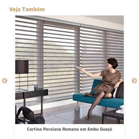
Veja Também
Cortina Persiana Romana em Embu Guaçú
C