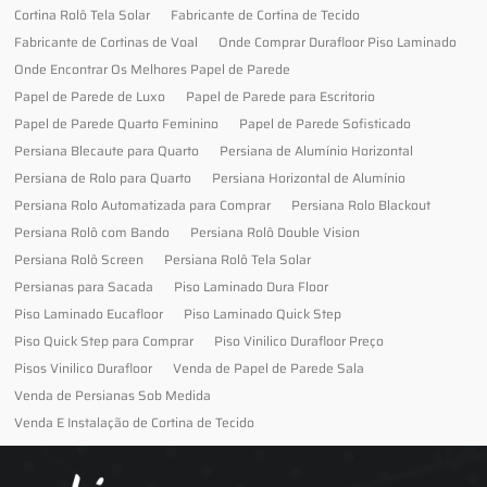
Cortina Rolô Tela Solar
Fabricante de Cortina de Tecido
Fabricante de Cortinas de Voal
Onde Comprar Durafloor Piso Laminado
Onde Encontrar Os Melhores Papel de Parede
Papel de Parede de Luxo
Papel de Parede para Escritorio
Papel de Parede Quarto Feminino
Papel de Parede Sofisticado
Persiana Blecaute para Quarto
Persiana de Alumínio Horizontal
Persiana de Rolo para Quarto
Persiana Horizontal de Alumínio
Persiana Rolo Automatizada para Comprar
Persiana Rolo Blackout
Persiana Rolô com Bando
Persiana Rolô Double Vision
Persiana Rolô Screen
Persiana Rolô Tela Solar
Persianas para Sacada
Piso Laminado Dura Floor
Piso Laminado Eucafloor
Piso Laminado Quick Step
Piso Quick Step para Comprar
Piso Vinilico Durafloor Preço
Pisos Vinilico Durafloor
Venda de Papel de Parede Sala
Venda de Persianas Sob Medida
Venda E Instalação de Cortina de Tecido