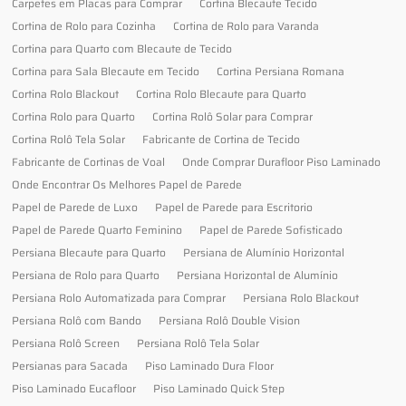
Carpetes em Placas para Comprar
Cortina Blecaute Tecido
Cortina de Rolo para Cozinha
Cortina de Rolo para Varanda
Cortina para Quarto com Blecaute de Tecido
Cortina para Sala Blecaute em Tecido
Cortina Persiana Romana
Cortina Rolo Blackout
Cortina Rolo Blecaute para Quarto
Cortina Rolo para Quarto
Cortina Rolô Solar para Comprar
Cortina Rolô Tela Solar
Fabricante de Cortina de Tecido
Fabricante de Cortinas de Voal
Onde Comprar Durafloor Piso Laminado
Onde Encontrar Os Melhores Papel de Parede
Papel de Parede de Luxo
Papel de Parede para Escritorio
Papel de Parede Quarto Feminino
Papel de Parede Sofisticado
Persiana Blecaute para Quarto
Persiana de Alumínio Horizontal
Persiana de Rolo para Quarto
Persiana Horizontal de Alumínio
Persiana Rolo Automatizada para Comprar
Persiana Rolo Blackout
Persiana Rolô com Bando
Persiana Rolô Double Vision
Persiana Rolô Screen
Persiana Rolô Tela Solar
Persianas para Sacada
Piso Laminado Dura Floor
Piso Laminado Eucafloor
Piso Laminado Quick Step