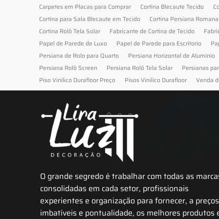
Carpetes em Placas para Comprar
Cortina Blecaute Tecido
Co
Cortina para Sala Blecaute em Tecido
Cortina Persiana Romana
Cortina Rolô Tela Solar
Fabricante de Cortina de Tecido
Fabri
Papel de Parede de Luxo
Papel de Parede para Escritorio
Pa
Persiana de Rolo para Quarto
Persiana Horizontal de Alumínio
Persiana Rolô Screen
Persiana Rolô Tela Solar
Persianas pa
Piso Vinilico Durafloor Preço
Pisos Vinilico Durafloor
Venda d
O grande segredo é trabalhar com todas as marca
consolidadas em cada setor, profissionais
experientes e organização para fornecer, a preço
imbatíveis e pontualidade, os melhores produtos 