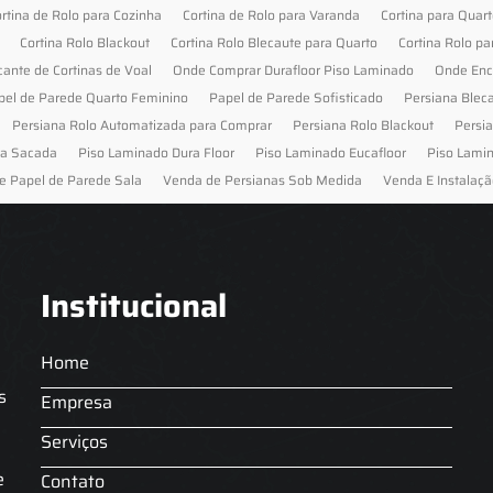
rtina de Rolo para Cozinha
Cortina de Rolo para Varanda
Cortina para Quar
Cortina Rolo Blackout
Cortina Rolo Blecaute para Quarto
Cortina Rolo pa
cante de Cortinas de Voal
Onde Comprar Durafloor Piso Laminado
Onde Enc
pel de Parede Quarto Feminino
Papel de Parede Sofisticado
Persiana Blec
Persiana Rolo Automatizada para Comprar
Persiana Rolo Blackout
Persi
ra Sacada
Piso Laminado Dura Floor
Piso Laminado Eucafloor
Piso Lami
e Papel de Parede Sala
Venda de Persianas Sob Medida
Venda E Instalaçã
Institucional
Home
s
Empresa
Serviços
s
e
Contato