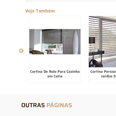
Veja Também
de Quarto
Cortina De Rolo Para Cozinha
Cortina Persi
choeirinha
em Cotia
Jardim S
OUTRAS
PÁGINAS