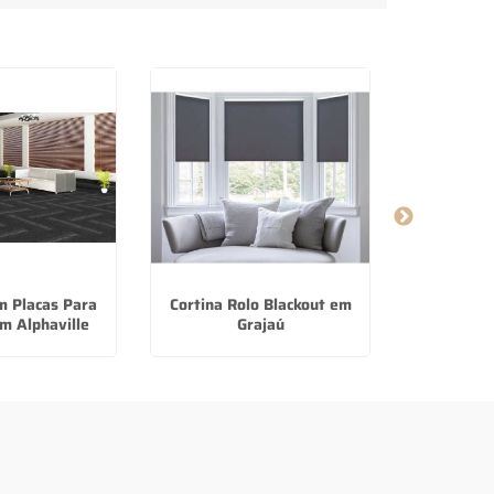
m Placas Para
Cortina Rolo Blackout em
Piso Lamin
m Alphaville
Grajaú
M