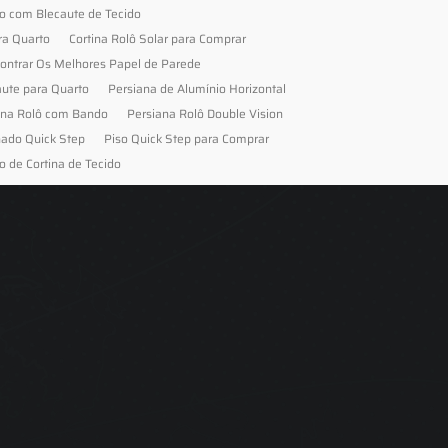
to com Blecaute de Tecido
ra Quarto
Cortina Rolô Solar para Comprar
ontrar Os Melhores Papel de Parede
aute para Quarto
Persiana de Alumínio Horizontal
ana Rolô com Bando
Persiana Rolô Double Vision
nado Quick Step
Piso Quick Step para Comprar
o de Cortina de Tecido