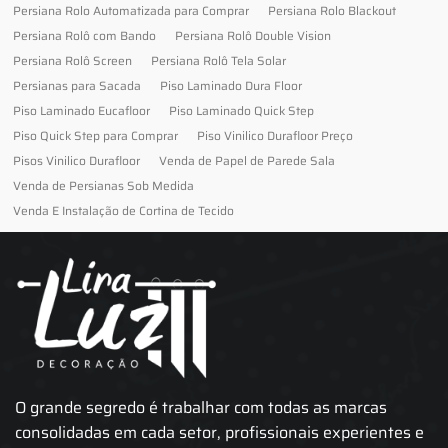
Persiana Rolo Automatizada para Comprar
Persiana Rolo Blackout
Persiana Rolô com Bando
Persiana Rolô Double Vision
Persiana Rolô Screen
Persiana Rolô Tela Solar
Persianas para Sacada
Piso Laminado Dura Floor
Piso Laminado Eucafloor
Piso Laminado Quick Step
Piso Quick Step para Comprar
Piso Vinilico Durafloor Preço
Pisos Vinilico Durafloor
Venda de Papel de Parede Sala
Venda de Persianas Sob Medida
Venda E Instalação de Cortina de Tecido
O grande segredo é trabalhar com todas as marcas
consolidadas em cada setor, profissionais experientes e