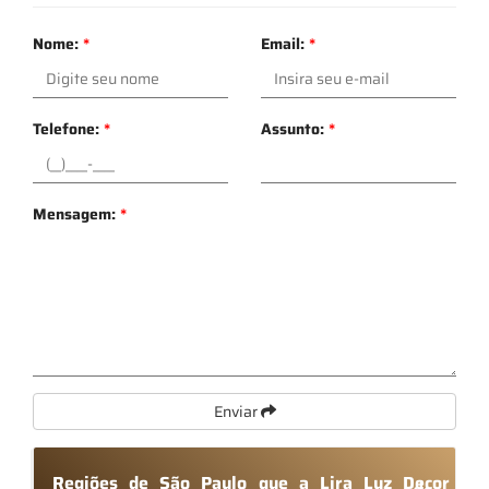
Nome:
*
Email:
*
Telefone:
*
Assunto:
*
Mensagem:
*
Enviar
Regiões de São Paulo que a Lira Luz Decor