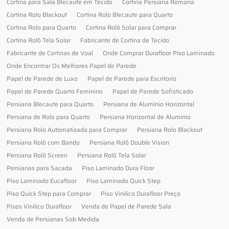
Cortina para Sala Blecaute em Tecido
Cortina Persiana Romana
Cortina Rolo Blackout
Cortina Rolo Blecaute para Quarto
Cortina Rolo para Quarto
Cortina Rolô Solar para Comprar
Cortina Rolô Tela Solar
Fabricante de Cortina de Tecido
Fabricante de Cortinas de Voal
Onde Comprar Durafloor Piso Laminado
Onde Encontrar Os Melhores Papel de Parede
Papel de Parede de Luxo
Papel de Parede para Escritorio
Papel de Parede Quarto Feminino
Papel de Parede Sofisticado
Persiana Blecaute para Quarto
Persiana de Alumínio Horizontal
Persiana de Rolo para Quarto
Persiana Horizontal de Alumínio
Persiana Rolo Automatizada para Comprar
Persiana Rolo Blackout
Persiana Rolô com Bando
Persiana Rolô Double Vision
Persiana Rolô Screen
Persiana Rolô Tela Solar
Persianas para Sacada
Piso Laminado Dura Floor
Piso Laminado Eucafloor
Piso Laminado Quick Step
Piso Quick Step para Comprar
Piso Vinilico Durafloor Preço
Pisos Vinilico Durafloor
Venda de Papel de Parede Sala
Venda de Persianas Sob Medida