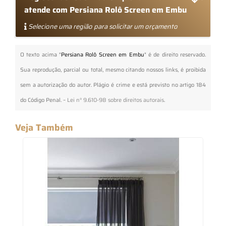
atende com Persiana Rolô Screen em Embu
Selecione uma região para solicitar um orçamento
O texto acima "
Persiana Rolô Screen em Embu
" é de direito reservado.
Sua reprodução, parcial ou total, mesmo citando nossos links, é proibida
sem a autorização do autor. Plágio é crime e está previsto no artigo 184
do Código Penal. –
Lei n° 9.610-98 sobre direitos autorais
.
Veja Também