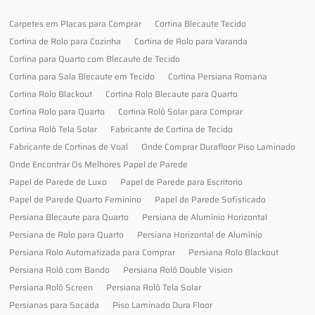
Carpetes em Placas para Comprar
Cortina Blecaute Tecido
Cortina de Rolo para Cozinha
Cortina de Rolo para Varanda
Cortina para Quarto com Blecaute de Tecido
Cortina para Sala Blecaute em Tecido
Cortina Persiana Romana
Cortina Rolo Blackout
Cortina Rolo Blecaute para Quarto
Cortina Rolo para Quarto
Cortina Rolô Solar para Comprar
Cortina Rolô Tela Solar
Fabricante de Cortina de Tecido
Fabricante de Cortinas de Voal
Onde Comprar Durafloor Piso Laminado
Onde Encontrar Os Melhores Papel de Parede
Papel de Parede de Luxo
Papel de Parede para Escritorio
Papel de Parede Quarto Feminino
Papel de Parede Sofisticado
Persiana Blecaute para Quarto
Persiana de Alumínio Horizontal
Persiana de Rolo para Quarto
Persiana Horizontal de Alumínio
Persiana Rolo Automatizada para Comprar
Persiana Rolo Blackout
Persiana Rolô com Bando
Persiana Rolô Double Vision
Persiana Rolô Screen
Persiana Rolô Tela Solar
Persianas para Sacada
Piso Laminado Dura Floor