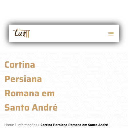
Cortina
Persiana
Romana em
Santo André
Home
»
Informações
»
Cortina Persiana Romana em Santo André