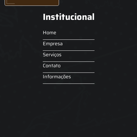
Institucional
Home
Empresa
Serviços
Contato
Informações