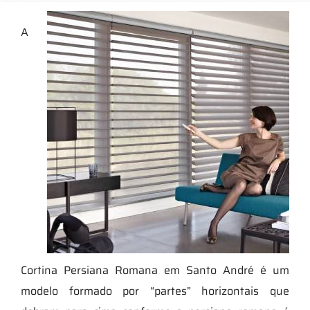
A
Cortina Persiana Romana em Santo André é um
modelo formado por “partes” horizontais que