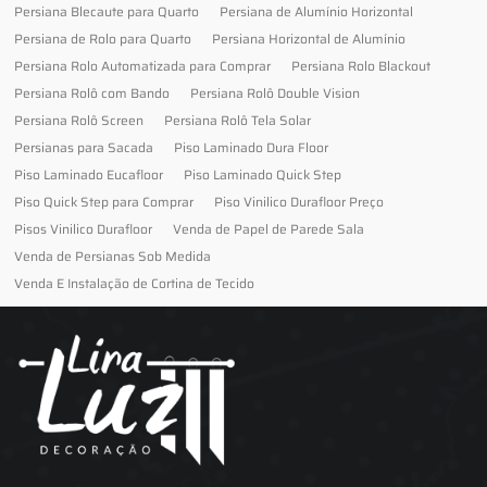
Persiana Blecaute para Quarto
Persiana de Alumínio Horizontal
Persiana de Rolo para Quarto
Persiana Horizontal de Alumínio
Persiana Rolo Automatizada para Comprar
Persiana Rolo Blackout
Persiana Rolô com Bando
Persiana Rolô Double Vision
Persiana Rolô Screen
Persiana Rolô Tela Solar
Persianas para Sacada
Piso Laminado Dura Floor
Piso Laminado Eucafloor
Piso Laminado Quick Step
Piso Quick Step para Comprar
Piso Vinilico Durafloor Preço
Pisos Vinilico Durafloor
Venda de Papel de Parede Sala
Venda de Persianas Sob Medida
Venda E Instalação de Cortina de Tecido