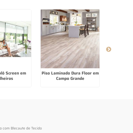
olô Screen em
Piso Laminado Dura Floor em
Persiana R
lheiros
Campo Grande
In
to com Blecaute de Tecido