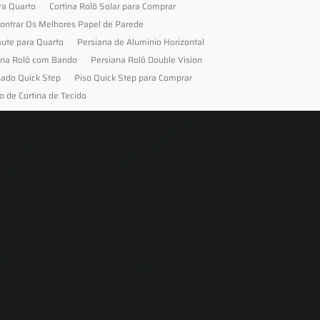
ra Quarto
Cortina Rolô Solar para Comprar
ontrar Os Melhores Papel de Parede
aute para Quarto
Persiana de Alumínio Horizontal
ana Rolô com Bando
Persiana Rolô Double Vision
nado Quick Step
Piso Quick Step para Comprar
o de Cortina de Tecido