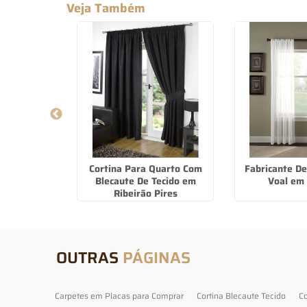
Veja Também
 De Parede
Cortina Para Quarto Com
Fabricante De
apevi
Blecaute De Tecido em
Voal em
Ribeirão Pires
OUTRAS
PÁGINAS
Carpetes em Placas para Comprar
Cortina Blecaute Tecido
Co