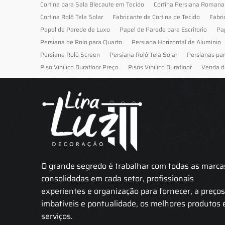
Cortina para Sala Blecaute em Tecido
Cortina Persiana Romana
Cortina Rolô Tela Solar
Fabricante de Cortina de Tecido
Fabri
Papel de Parede de Luxo
Papel de Parede para Escritorio
Pa
Persiana de Rolo para Quarto
Persiana Horizontal de Alumínio
Persiana Rolô Screen
Persiana Rolô Tela Solar
Persianas pa
Piso Vinilico Durafloor Preço
Pisos Vinilico Durafloor
Venda d
O grande segredo é trabalhar com todas as marca
consolidadas em cada setor, profissionais
experientes e organização para fornecer, a preço
imbatíveis e pontualidade, os melhores produtos 
serviços.