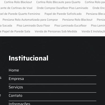
Cortina Rolo Blackout
Cortina Rolo Blecaute para Quarto
Cortina Rolo pa
cante de Cortinas de Voal
Onde Comprar Durafloor Piso Laminado
Onde Enc
pel de Parede Quarto Feminino
Papel de Parede Sofisticado
Persiana Blec
Persiana Rolo Automatizada para Comprar
Persiana Rolo Blackout
Persi
ra Sacada
Piso Laminado Dura Floor
Piso Laminado Eucafloor
Piso Lami
e Papel de Parede Sala
Venda de Persianas Sob Medida
Venda E Instalaçã
Institucional
Home
s
Empresa
Serviços
s
e
Contato
Informações