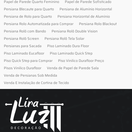
Papel de Parede Quarto Feminino
Papel de Parede Sofisticado
Persiana Blecaute para Quarto
Persiana de Alumínio Horizontal
Persiana de Rolo para Quarto
Persiana Horizontal de Alumínio
Persiana Rolo Automatizada para Comprar
Persiana Rolo Blackout
Persiana Rolô com Bando
Persiana Rolô Double Vision
Persiana Rolô Screen
Persiana Rolô Tela Solar
Persianas para Sacada
Piso Laminado Dura Floor
Piso Laminado Eucafloor
Piso Laminado Quick Step
Piso Quick Step para Comprar
Piso Vinilico Durafloor Preço
Pisos Vinilico Durafloor
Venda de Papel de Parede Sala
Venda de Persianas Sob Medida
Venda E Instalação de Cortina de Tecido