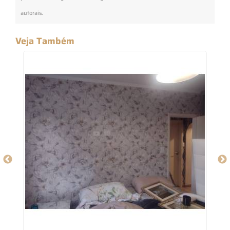
autorais
.
Veja Também