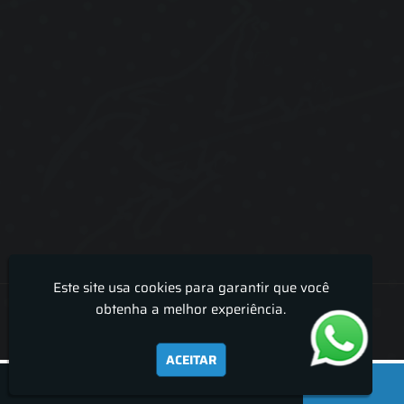
Este site usa cookies para garantir que você
Lira Luz Decor - Cortinas sob medidas e persianas
obtenha a melhor experiência.
ACEITAR