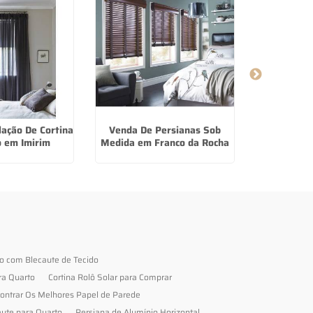
lação De Cortina
Venda De Persianas Sob
Papel De P
o em Imirim
Medida em Franco da Rocha
no Jar
to com Blecaute de Tecido
ra Quarto
Cortina Rolô Solar para Comprar
ontrar Os Melhores Papel de Parede
aute para Quarto
Persiana de Alumínio Horizontal