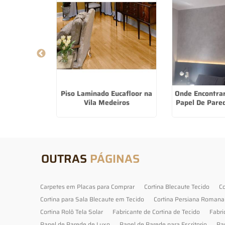
uble Vision
Piso Laminado Eucafloor na
Onde Encontra
Dutra
Vila Medeiros
Papel De Pare
OUTRAS
PÁGINAS
Carpetes em Placas para Comprar
Cortina Blecaute Tecido
Co
Cortina para Sala Blecaute em Tecido
Cortina Persiana Romana
Cortina Rolô Tela Solar
Fabricante de Cortina de Tecido
Fabri
Papel de Parede de Luxo
Papel de Parede para Escritorio
Pa