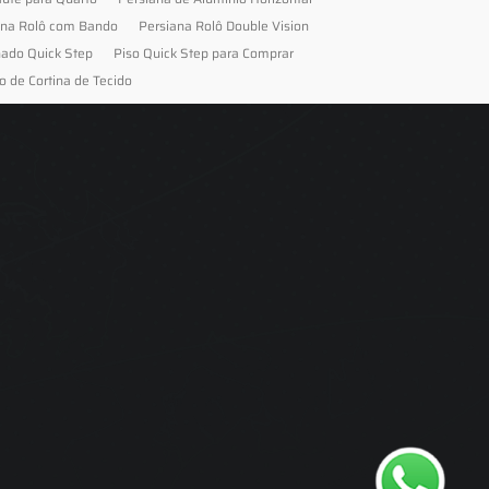
ana Rolô com Bando
Persiana Rolô Double Vision
nado Quick Step
Piso Quick Step para Comprar
o de Cortina de Tecido