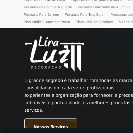
Persiana de Rolo para Quarto
Persiana Horizontal de Alumínio
Persiana Rolô Screen
Persiana Rolô Tela Solar
Persianas pa
Piso Vinilico Durafloor Preço
Pisos Vinilico Durafloor
Venda d
O grande segredo é trabalhar com todas as marca
consolidadas em cada setor, profissionais
experientes e organização para fornecer, a preço
imbatíveis e pontualidade, os melhores produtos 
serviços.
Nossos Serviços