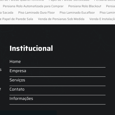
Persiana Rolo Automatizada para Comprar
Persiana Rolo Blackout
Persi
ra Sacada
Piso Laminado Dura Floor
Piso Laminado Eucafloor
Piso Lami
e Papel de Parede Sala
Venda de Persianas Sob Medida
Venda E Instalaçã
Institucional
Home
s
Empresa
Serviços
s
e
Contato
Informações