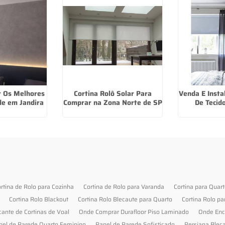
r Os Melhores
Cortina Rolô Solar Para
Venda E Insta
de em Jandira
Comprar na Zona Norte de SP
De Tecid
rtina de Rolo para Cozinha
Cortina de Rolo para Varanda
Cortina para Quar
Cortina Rolo Blackout
Cortina Rolo Blecaute para Quarto
Cortina Rolo pa
cante de Cortinas de Voal
Onde Comprar Durafloor Piso Laminado
Onde Enc
pel de Parede Quarto Feminino
Papel de Parede Sofisticado
Persiana Blec