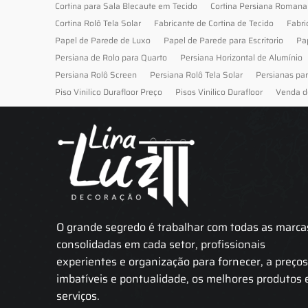
Cortina para Sala Blecaute em Tecido
Cortina Persiana Romana
Cortina Rolô Tela Solar
Fabricante de Cortina de Tecido
Fabri
Papel de Parede de Luxo
Papel de Parede para Escritorio
Pa
Persiana de Rolo para Quarto
Persiana Horizontal de Alumínio
Persiana Rolô Screen
Persiana Rolô Tela Solar
Persianas pa
Piso Vinilico Durafloor Preço
Pisos Vinilico Durafloor
Venda d
O grande segredo é trabalhar com todas as marca
consolidadas em cada setor, profissionais
experientes e organização para fornecer, a preço
imbatíveis e pontualidade, os melhores produtos 
serviços.