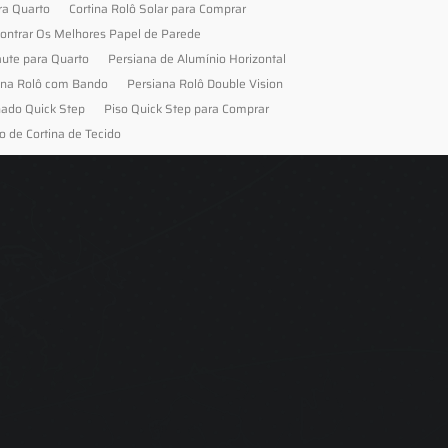
ra Quarto
Cortina Rolô Solar para Comprar
ontrar Os Melhores Papel de Parede
aute para Quarto
Persiana de Alumínio Horizontal
ana Rolô com Bando
Persiana Rolô Double Vision
nado Quick Step
Piso Quick Step para Comprar
o de Cortina de Tecido