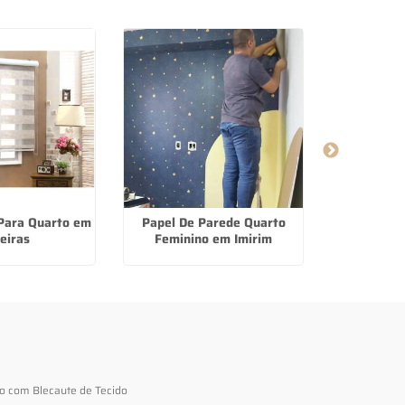
 Para Quarto em
Papel De Parede Quarto
Piso Vinili
eiras
Feminino em Imirim
no
to com Blecaute de Tecido