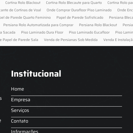
Cortina Rolo Blackout
Cortina Rolo Blecaute para Quarto
Cortina Rolo pa
cante de Cortinas de Voal
Onde Comprar Durafloor Piso Laminado
Onde Enc
pel de Parede Quarto Feminino
Papel de Parede Sofisticado
Persiana Blec
Persiana Rolo Automatizada para Comprar
Persiana Rolo Blackout
Persi
ra Sacada
Piso Laminado Dura Floor
Piso Laminado Eucafloor
Piso Lami
e Papel de Parede Sala
Venda de Persianas Sob Medida
Venda E Instalaçã
Institucional
Home
s
Empresa
Serviços
s
e
Contato
Informações