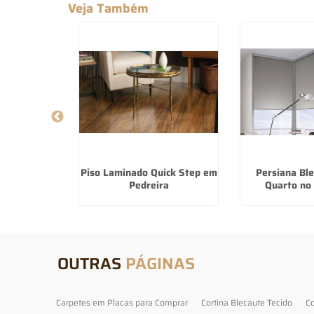
Veja Também
Os Melhores
Piso Laminado Quick Step em
Persiana Bl
e na Vila
Pedreira
Quarto no
vo
OUTRAS
PÁGINAS
Carpetes em Placas para Comprar
Cortina Blecaute Tecido
Co