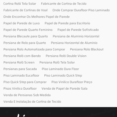
Cortina Rolô Tela Solar
Fabricante de Cortina de Tecido
Fabricante de Cortinas de Voal
Onde Comprar Durafloor Piso Laminado
Onde Encontrar Os Melhores Papel de Parede
Papel de Parede de Luxo
Papel de Parede para Escritorio
Papel de Parede Quarto Feminino
Papel de Parede Sofisticado
Persiana Blecaute para Quarto
Persiana de Alumínio Horizontal
Persiana de Rolo para Quarto
Persiana Horizontal de Alumínio
Persiana Rolo Automatizada para Comprar
Persiana Rolo Blackout
Persiana Rolô com Bando
Persiana Rolô Double Vision
Persiana Rolô Screen
Persiana Rolô Tela Solar
Persianas para Sacada
Piso Laminado Dura Floor
Piso Laminado Eucafloor
Piso Laminado Quick Step
Piso Quick Step para Comprar
Piso Vinilico Durafloor Preço
Pisos Vinilico Durafloor
Venda de Papel de Parede Sala
Venda de Persianas Sob Medida
Venda E Instalação de Cortina de Tecido