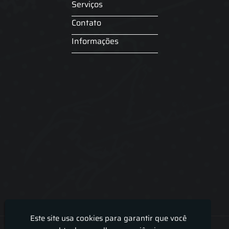
Serviços
Contato
Informações
Este site usa cookies para garantir que você
Lira Luz Decor - Cortinas sob medidas e persianas