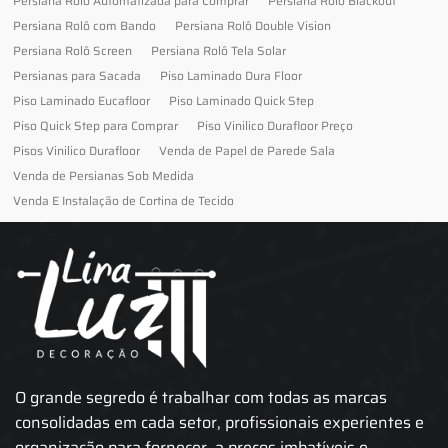
Persiana Rolo Automatizada para Comprar
Persiana Rolo Blackout
Persiana Rolô com Bando
Persiana Rolô Double Vision
Persiana Rolô Screen
Persiana Rolô Tela Solar
Persianas para Sacada
Piso Laminado Dura Floor
Piso Laminado Eucafloor
Piso Laminado Quick Step
Piso Quick Step para Comprar
Piso Vinilico Durafloor Preço
Pisos Vinilico Durafloor
Venda de Papel de Parede Sala
Venda de Persianas Sob Medida
Venda E Instalação de Cortina de Tecido
O grande segredo é trabalhar com todas as marcas
consolidadas em cada setor, profissionais experientes e
organização para fornecer, a preços imbatíveis e