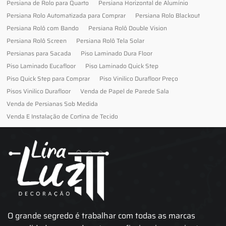
Persiana de Rolo para Quarto
Persiana Horizontal de Alumínio
Persiana Rolo Automatizada para Comprar
Persiana Rolo Blackout
Persiana Rolô com Bando
Persiana Rolô Double Vision
Persiana Rolô Screen
Persiana Rolô Tela Solar
Persianas para Sacada
Piso Laminado Dura Floor
Piso Laminado Eucafloor
Piso Laminado Quick Step
Piso Quick Step para Comprar
Piso Vinilico Durafloor Preço
Pisos Vinilico Durafloor
Venda de Papel de Parede Sala
Venda de Persianas Sob Medida
Venda E Instalação de Cortina de Tecido
O grande segredo é trabalhar com todas as marcas