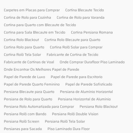
Carpetes em Placas para Comprar
Cortina Blecaute Tecido
Cortina de Rolo para Cozinha
Cortina de Rolo para Varanda
Cortina para Quarto com Blecaute de Tecido
Cortina para Sala Blecaute em Tecido
Cortina Persiana Romana
Cortina Rolo Blackout
Cortina Rolo Blecaute para Quarto
Cortina Rolo para Quarto
Cortina Rolô Solar para Comprar
Cortina Rolô Tela Solar
Fabricante de Cortina de Tecido
Fabricante de Cortinas de Voal
Onde Comprar Durafloor Piso Laminado
Onde Encontrar Os Melhores Papel de Parede
Papel de Parede de Luxo
Papel de Parede para Escritorio
Papel de Parede Quarto Feminino
Papel de Parede Sofisticado
Persiana Blecaute para Quarto
Persiana de Alumínio Horizontal
Persiana de Rolo para Quarto
Persiana Horizontal de Alumínio
Persiana Rolo Automatizada para Comprar
Persiana Rolo Blackout
Persiana Rolô com Bando
Persiana Rolô Double Vision
Persiana Rolô Screen
Persiana Rolô Tela Solar
Persianas para Sacada
Piso Laminado Dura Floor