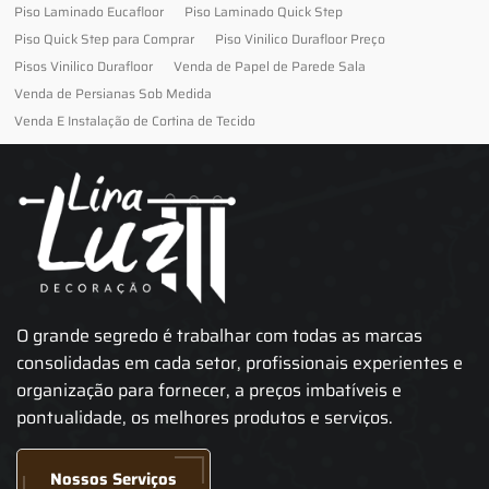
Piso Laminado Eucafloor
Piso Laminado Quick Step
Piso Quick Step para Comprar
Piso Vinilico Durafloor Preço
Pisos Vinilico Durafloor
Venda de Papel de Parede Sala
Venda de Persianas Sob Medida
Venda E Instalação de Cortina de Tecido
O grande segredo é trabalhar com todas as marcas
consolidadas em cada setor, profissionais experientes e
organização para fornecer, a preços imbatíveis e
pontualidade, os melhores produtos e serviços.
Nossos Serviços