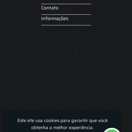
Contato
Informações
Este site usa cookies para garantir que você
Lira Luz Decor - Cortinas sob medidas e persianas
obtenha a melhor experiência.