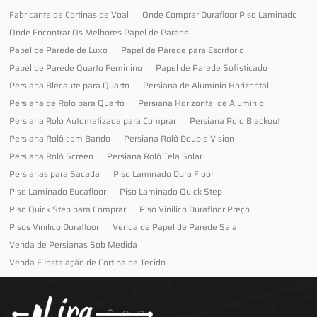
Fabricante de Cortinas de Voal
Onde Comprar Durafloor Piso Laminado
Onde Encontrar Os Melhores Papel de Parede
Papel de Parede de Luxo
Papel de Parede para Escritorio
Papel de Parede Quarto Feminino
Papel de Parede Sofisticado
Persiana Blecaute para Quarto
Persiana de Alumínio Horizontal
Persiana de Rolo para Quarto
Persiana Horizontal de Alumínio
Persiana Rolo Automatizada para Comprar
Persiana Rolo Blackout
Persiana Rolô com Bando
Persiana Rolô Double Vision
Persiana Rolô Screen
Persiana Rolô Tela Solar
Persianas para Sacada
Piso Laminado Dura Floor
Piso Laminado Eucafloor
Piso Laminado Quick Step
Piso Quick Step para Comprar
Piso Vinilico Durafloor Preço
Pisos Vinilico Durafloor
Venda de Papel de Parede Sala
Venda de Persianas Sob Medida
Venda E Instalação de Cortina de Tecido