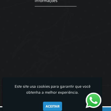
Informações
Este site usa cookies para garantir que você
Lira Luz Decor - Cortinas sob medidas e persianas
obtenha a melhor experiência.
ACEITAR