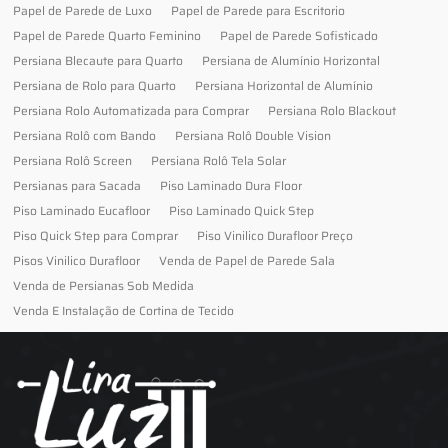
Papel de Parede de Luxo
Papel de Parede para Escritorio
Papel de Parede Quarto Feminino
Papel de Parede Sofisticado
Persiana Blecaute para Quarto
Persiana de Alumínio Horizontal
Persiana de Rolo para Quarto
Persiana Horizontal de Alumínio
Persiana Rolo Automatizada para Comprar
Persiana Rolo Blackout
Persiana Rolô com Bando
Persiana Rolô Double Vision
Persiana Rolô Screen
Persiana Rolô Tela Solar
Persianas para Sacada
Piso Laminado Dura Floor
Piso Laminado Eucafloor
Piso Laminado Quick Step
Piso Quick Step para Comprar
Piso Vinilico Durafloor Preço
Pisos Vinilico Durafloor
Venda de Papel de Parede Sala
Venda de Persianas Sob Medida
Venda E Instalação de Cortina de Tecido