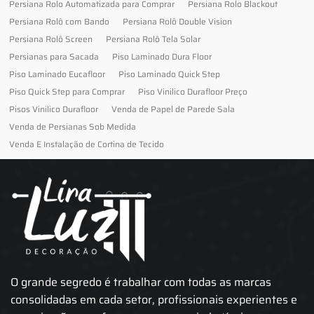
Persiana Rolo Automatizada para Comprar
Persiana Rolo Blackout
Persiana Rolô com Bando
Persiana Rolô Double Vision
Persiana Rolô Screen
Persiana Rolô Tela Solar
Persianas para Sacada
Piso Laminado Dura Floor
Piso Laminado Eucafloor
Piso Laminado Quick Step
Piso Quick Step para Comprar
Piso Vinilico Durafloor Preço
Pisos Vinilico Durafloor
Venda de Papel de Parede Sala
Venda de Persianas Sob Medida
Venda E Instalação de Cortina de Tecido
O grande segredo é trabalhar com todas as marcas
consolidadas em cada setor, profissionais experientes e