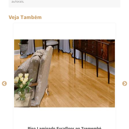
autorais
.
Veja Também
Piso Laminado Eucafloor no Tremembé