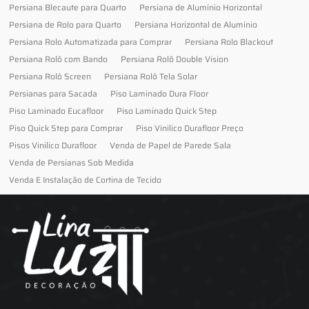
Persiana Blecaute para Quarto
Persiana de Alumínio Horizontal
Persiana de Rolo para Quarto
Persiana Horizontal de Alumínio
Persiana Rolo Automatizada para Comprar
Persiana Rolo Blackout
Persiana Rolô com Bando
Persiana Rolô Double Vision
Persiana Rolô Screen
Persiana Rolô Tela Solar
Persianas para Sacada
Piso Laminado Dura Floor
Piso Laminado Eucafloor
Piso Laminado Quick Step
Piso Quick Step para Comprar
Piso Vinilico Durafloor Preço
Pisos Vinilico Durafloor
Venda de Papel de Parede Sala
Venda de Persianas Sob Medida
Venda E Instalação de Cortina de Tecido