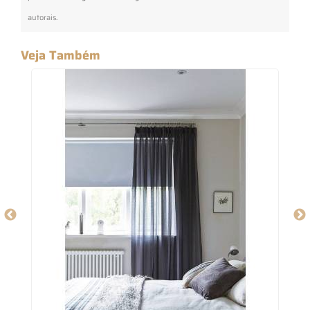
autorais
.
Veja Também