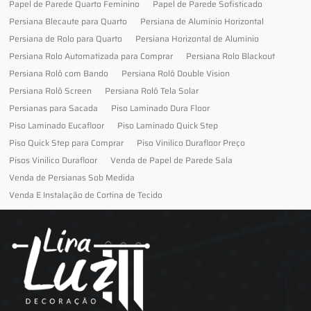
Papel de Parede Quarto Feminino
Papel de Parede Sofisticado
Persiana Blecaute para Quarto
Persiana de Alumínio Horizontal
Persiana de Rolo para Quarto
Persiana Horizontal de Alumínio
Persiana Rolo Automatizada para Comprar
Persiana Rolo Blackout
Persiana Rolô com Bando
Persiana Rolô Double Vision
Persiana Rolô Screen
Persiana Rolô Tela Solar
Persianas para Sacada
Piso Laminado Dura Floor
Piso Laminado Eucafloor
Piso Laminado Quick Step
Piso Quick Step para Comprar
Piso Vinilico Durafloor Preço
Pisos Vinilico Durafloor
Venda de Papel de Parede Sala
Venda de Persianas Sob Medida
Venda E Instalação de Cortina de Tecido