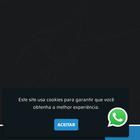
Este site usa cookies para garantir que você
Lira Luz Decor - Cortinas sob medidas e persianas
obtenha a melhor experiência.
ACEITAR