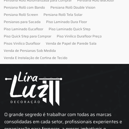
Persiana Rolo Automatizada para Comprar
Persiana Rolo Blackout
Persiana Rolô com Bando
Persiana Rolô Double Vision
Persiana Rolô Screen
Persiana Rolô Tela Solar
Persianas para Sacada
Piso Laminado Dura Floor
Piso Laminado Eucafloor
Piso Laminado Quick Step
Piso Quick Step para Comprar
Piso Vinilico Durafloor Preço
Pisos Vinilico Durafloor
Venda de Papel de Parede Sala
Venda de Persianas Sob Medida
Venda E Instalação de Cortina de Tecido
O grande segredo é trabalhar com todas as marcas
consolidadas em cada setor, profissionais experientes e
organização para fornecer, a preços imbatíveis e