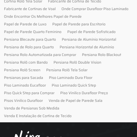
Cortina Rolô Tela Solar
Fabricante de Cortina de Tecido
Fabricante de Cortinas de Voal
Onde Comprar Durafloor Piso Laminado
Onde Encontrar Os Melhores Papel de Parede
Papel de Parede de Luxo
Papel de Parede para Escritorio
Papel de Parede Quarto Feminino
Papel de Parede Sofisticado
Persiana Blecaute para Quarto
Persiana de Alumínio Horizontal
Persiana de Rolo para Quarto
Persiana Horizontal de Alumínio
Persiana Rolo Automatizada para Comprar
Persiana Rolo Blackout
Persiana Rolô com Bando
Persiana Rolô Double Vision
Persiana Rolô Screen
Persiana Rolô Tela Solar
Persianas para Sacada
Piso Laminado Dura Floor
Piso Laminado Eucafloor
Piso Laminado Quick Step
Piso Quick Step para Comprar
Piso Vinilico Durafloor Preço
Pisos Vinilico Durafloor
Venda de Papel de Parede Sala
Venda de Persianas Sob Medida
Venda E Instalação de Cortina de Tecido