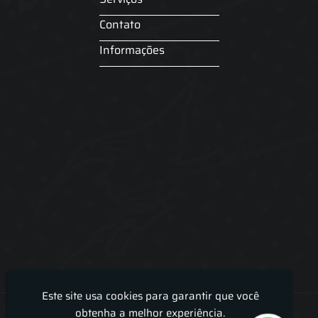
Contato
Informações
Este site usa cookies para garantir que você
Lira Luz Decor - Cortinas sob medidas e persianas
obtenha a melhor experiência.