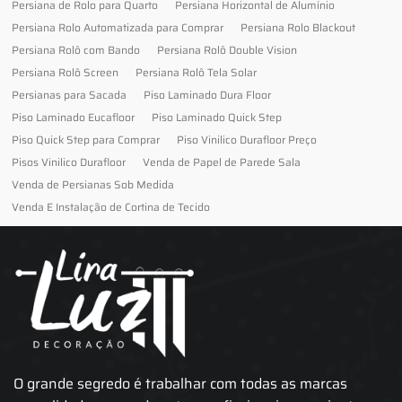
Persiana de Rolo para Quarto
Persiana Horizontal de Alumínio
Persiana Rolo Automatizada para Comprar
Persiana Rolo Blackout
Persiana Rolô com Bando
Persiana Rolô Double Vision
Persiana Rolô Screen
Persiana Rolô Tela Solar
Persianas para Sacada
Piso Laminado Dura Floor
Piso Laminado Eucafloor
Piso Laminado Quick Step
Piso Quick Step para Comprar
Piso Vinilico Durafloor Preço
Pisos Vinilico Durafloor
Venda de Papel de Parede Sala
Venda de Persianas Sob Medida
Venda E Instalação de Cortina de Tecido
O grande segredo é trabalhar com todas as marcas