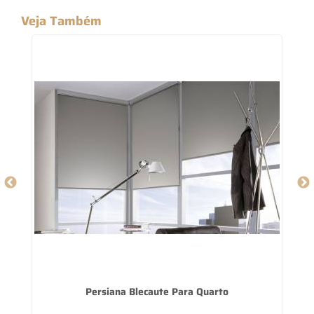
Veja Também
Persiana Blecaute Para Quarto
P