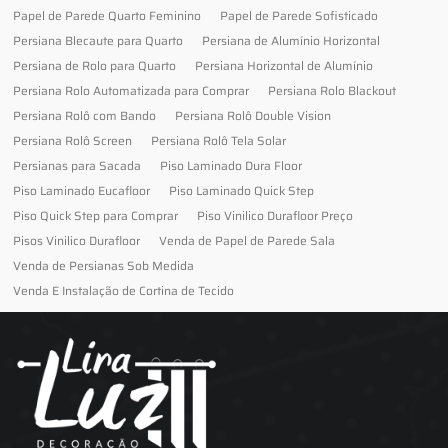
Papel de Parede Quarto Feminino
Papel de Parede Sofisticado
Persiana Blecaute para Quarto
Persiana de Alumínio Horizontal
Persiana de Rolo para Quarto
Persiana Horizontal de Alumínio
Persiana Rolo Automatizada para Comprar
Persiana Rolo Blackout
Persiana Rolô com Bando
Persiana Rolô Double Vision
Persiana Rolô Screen
Persiana Rolô Tela Solar
Persianas para Sacada
Piso Laminado Dura Floor
Piso Laminado Eucafloor
Piso Laminado Quick Step
Piso Quick Step para Comprar
Piso Vinilico Durafloor Preço
Pisos Vinilico Durafloor
Venda de Papel de Parede Sala
Venda de Persianas Sob Medida
Venda E Instalação de Cortina de Tecido