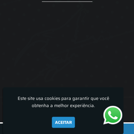
Este site usa cookies para garantir que você
Lira Luz Decor - Cortinas sob medidas e persianas
obtenha a melhor experiência.
ACEITAR