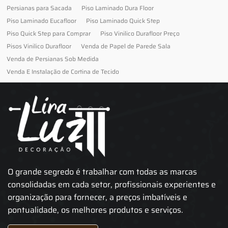
Persianas para Sacada
Piso Laminado Dura Floor
Piso Laminado Eucafloor
Piso Laminado Quick Step
Piso Quick Step para Comprar
Piso Vinilico Durafloor Preço
Pisos Vinilico Durafloor
Venda de Papel de Parede Sala
Venda de Persianas Sob Medida
Venda E Instalação de Cortina de Tecido
O grande segredo é trabalhar com todas as marcas
consolidadas em cada setor, profissionais experientes e
organização para fornecer, a preços imbatíveis e
pontualidade, os melhores produtos e serviços.