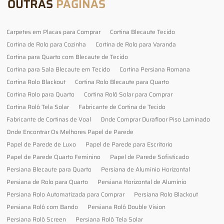
OUTRAS
PÁGINAS
Carpetes em Placas para Comprar
Cortina Blecaute Tecido
Cortina de Rolo para Cozinha
Cortina de Rolo para Varanda
Cortina para Quarto com Blecaute de Tecido
Cortina para Sala Blecaute em Tecido
Cortina Persiana Romana
Cortina Rolo Blackout
Cortina Rolo Blecaute para Quarto
Cortina Rolo para Quarto
Cortina Rolô Solar para Comprar
Cortina Rolô Tela Solar
Fabricante de Cortina de Tecido
Fabricante de Cortinas de Voal
Onde Comprar Durafloor Piso Laminado
Onde Encontrar Os Melhores Papel de Parede
Papel de Parede de Luxo
Papel de Parede para Escritorio
Papel de Parede Quarto Feminino
Papel de Parede Sofisticado
Persiana Blecaute para Quarto
Persiana de Alumínio Horizontal
Persiana de Rolo para Quarto
Persiana Horizontal de Alumínio
Persiana Rolo Automatizada para Comprar
Persiana Rolo Blackout
Persiana Rolô com Bando
Persiana Rolô Double Vision
Persiana Rolô Screen
Persiana Rolô Tela Solar