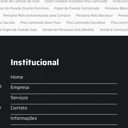
cante de Cortinas de Voal
Onde Comprar Durafloor Piso Laminado
Onde Enc
pel de Parede Quarto Feminino
Papel de Parede Sofisticado
Persiana Blec
Persiana Rolo Automatizada para Comprar
Persiana Rolo Blackout
Persi
ra Sacada
Piso Laminado Dura Floor
Piso Laminado Eucafloor
Piso Lami
e Papel de Parede Sala
Venda de Persianas Sob Medida
Venda E Instalaçã
Institucional
Home
s
Empresa
Serviços
s
e
Contato
Informações