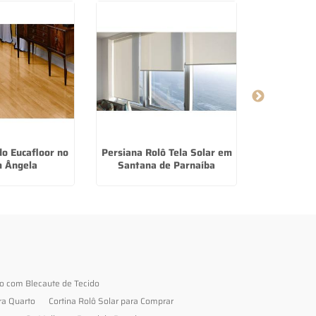
o Eucafloor no
Persiana Rolô Tela Solar em
Piso Vinili
m Ângela
Santana de Parnaíba
no Jar
to com Blecaute de Tecido
ra Quarto
Cortina Rolô Solar para Comprar