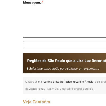
Mensagem:
*
Regiões de São Paulo que a Lira Luz Decor a
Selecione uma região para solicitar um orçamento
O texto acima "
Cortina Blecaute Tecido no Jardim Ângela
" é de dir
do Código Penal. –
Lei n° 9.610-98 sobre direitos autorais
.
Veja Também