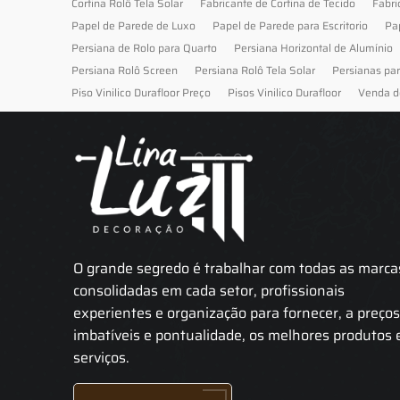
Cortina Rolô Tela Solar
Fabricante de Cortina de Tecido
Fabri
Papel de Parede de Luxo
Papel de Parede para Escritorio
Pa
Persiana de Rolo para Quarto
Persiana Horizontal de Alumínio
Persiana Rolô Screen
Persiana Rolô Tela Solar
Persianas pa
Piso Vinilico Durafloor Preço
Pisos Vinilico Durafloor
Venda d
O grande segredo é trabalhar com todas as marca
consolidadas em cada setor, profissionais
experientes e organização para fornecer, a preço
imbatíveis e pontualidade, os melhores produtos 
serviços.