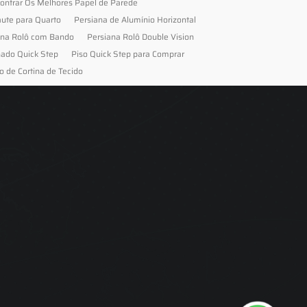
ontrar Os Melhores Papel de Parede
aute para Quarto
Persiana de Alumínio Horizontal
ana Rolô com Bando
Persiana Rolô Double Vision
nado Quick Step
Piso Quick Step para Comprar
o de Cortina de Tecido