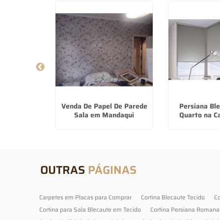
e Tecido em
Venda De Papel De Parede
Persiana Bl
açú
Sala em Mandaqui
Quarto na C
OUTRAS
PÁGINAS
Carpetes em Placas para Comprar
Cortina Blecaute Tecido
Co
Cortina para Sala Blecaute em Tecido
Cortina Persiana Romana