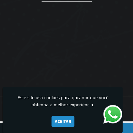
Este site usa cookies para garantir que você
Lira Luz Decor - Cortinas sob medidas e persianas
obtenha a melhor experiência.
ACEITAR