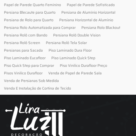
Papel de Parede Quarto Feminino
Papel de Parede Sofisticado
Persiana Blecaute para Quarto
Persiana de Alumínio Horizontal
Persiana de Rolo para Quarto
Persiana Horizontal de Alumínio
Persiana Rolo Automatizada para Comprar
Persiana Rolo Blackout
Persiana Rolô com Bando
Persiana Rolô Double Vision
Persiana Rolô Screen
Persiana Rolô Tela Solar
Persianas para Sacada
Piso Laminado Dura Floor
Piso Laminado Eucafloor
Piso Laminado Quick Step
Piso Quick Step para Comprar
Piso Vinilico Durafloor Preço
Pisos Vinilico Durafloor
Venda de Papel de Parede Sala
Venda de Persianas Sob Medida
Venda E Instalação de Cortina de Tecido