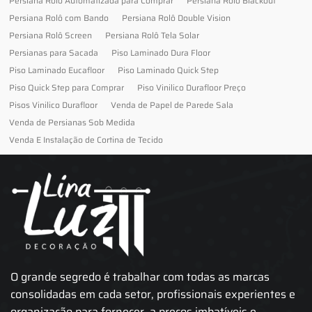
Persiana Rolo Automatizada para Comprar
Persiana Rolo Blackout
Persiana Rolô com Bando
Persiana Rolô Double Vision
Persiana Rolô Screen
Persiana Rolô Tela Solar
Persianas para Sacada
Piso Laminado Dura Floor
Piso Laminado Eucafloor
Piso Laminado Quick Step
Piso Quick Step para Comprar
Piso Vinilico Durafloor Preço
Pisos Vinilico Durafloor
Venda de Papel de Parede Sala
Venda de Persianas Sob Medida
Venda E Instalação de Cortina de Tecido
O grande segredo é trabalhar com todas as marcas
consolidadas em cada setor, profissionais experientes e
organização para fornecer, a preços imbatíveis e