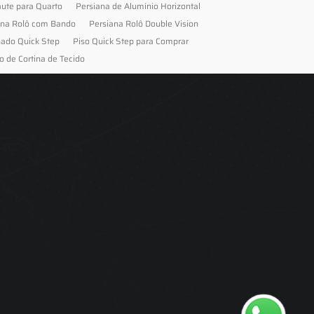
aute para Quarto
Persiana de Alumínio Horizontal
ana Rolô com Bando
Persiana Rolô Double Vision
nado Quick Step
Piso Quick Step para Comprar
o de Cortina de Tecido