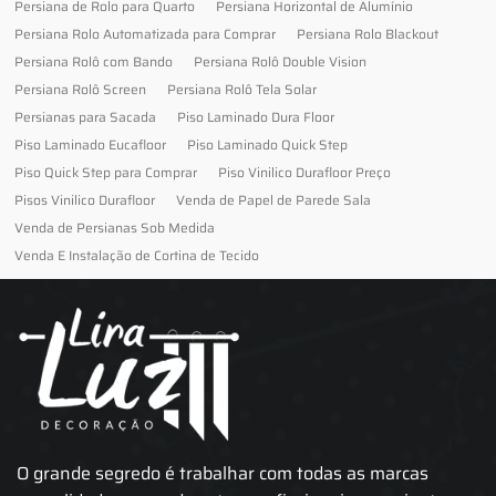
Persiana de Rolo para Quarto
Persiana Horizontal de Alumínio
Persiana Rolo Automatizada para Comprar
Persiana Rolo Blackout
Persiana Rolô com Bando
Persiana Rolô Double Vision
Persiana Rolô Screen
Persiana Rolô Tela Solar
Persianas para Sacada
Piso Laminado Dura Floor
Piso Laminado Eucafloor
Piso Laminado Quick Step
Piso Quick Step para Comprar
Piso Vinilico Durafloor Preço
Pisos Vinilico Durafloor
Venda de Papel de Parede Sala
Venda de Persianas Sob Medida
Venda E Instalação de Cortina de Tecido
O grande segredo é trabalhar com todas as marcas