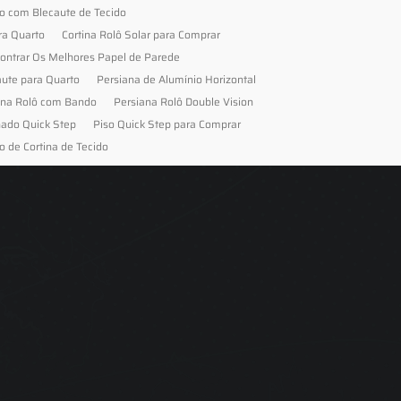
to com Blecaute de Tecido
ra Quarto
Cortina Rolô Solar para Comprar
ontrar Os Melhores Papel de Parede
aute para Quarto
Persiana de Alumínio Horizontal
ana Rolô com Bando
Persiana Rolô Double Vision
nado Quick Step
Piso Quick Step para Comprar
o de Cortina de Tecido