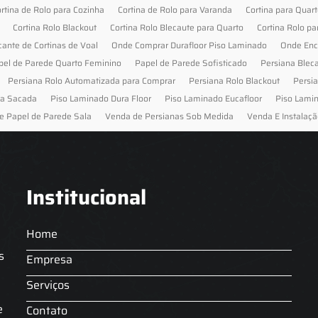
rtina de Rolo para Cozinha
Cortina de Rolo para Varanda
Cortina para Quar
Cortina Rolo Blackout
Cortina Rolo Blecaute para Quarto
Cortina Rolo pa
cante de Cortinas de Voal
Onde Comprar Durafloor Piso Laminado
Onde Enc
pel de Parede Quarto Feminino
Papel de Parede Sofisticado
Persiana Blec
Persiana Rolo Automatizada para Comprar
Persiana Rolo Blackout
Persi
ra Sacada
Piso Laminado Dura Floor
Piso Laminado Eucafloor
Piso Lami
e Papel de Parede Sala
Venda de Persianas Sob Medida
Venda E Instalaçã
Institucional
Home
s
Empresa
Serviços
s
e
Contato