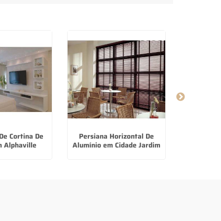
De Cortina De
Persiana Horizontal De
Venda De 
 Alphaville
Alumínio em Cidade Jardim
Sala 