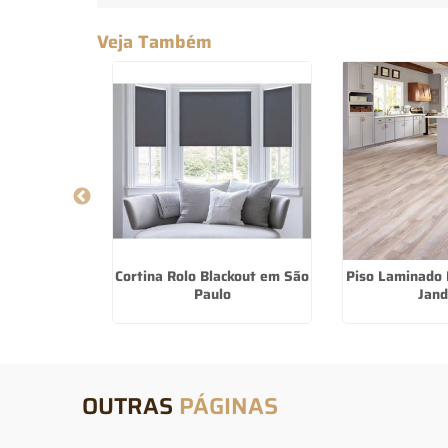
Veja Também
zontal De
Cortina Rolo Blackout em São
Piso Laminado 
Boi Mirim
Paulo
Jand
OUTRAS
PÁGINAS