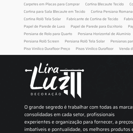
Carpetes em Placas para Comprar
Cortina Blecaute Tecido
Co
Cortina para Sala Blecaute em Tecido
Cortina Persiana Romana
Cortina Rolô Tela Solar
Fabricante de Cortina de Tecido
Fabri
Papel de Parede de Luxo
Papel de Parede para Escritorio
Pa
Persiana de Rolo para Quarto
Persiana Horizontal de Alumínio
Persiana Rolô Screen
Persiana Rolô Tela Solar
Persianas pa
Piso Vinilico Durafloor Preço
Pisos Vinilico Durafloor
Venda d
O grande segredo é trabalhar com todas as marca
consolidadas em cada setor, profissionais
experientes e organização para fornecer, a preço
imbatíveis e pontualidade, os melhores produtos 