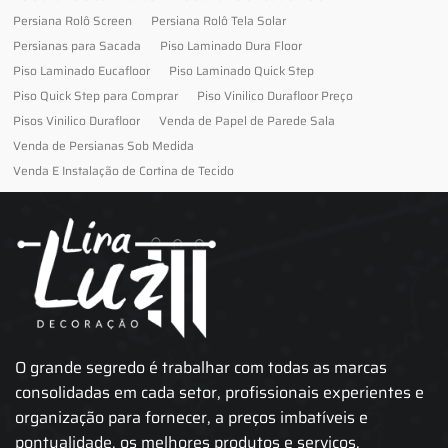
Persiana Rolô Screen
Persiana Rolô Tela Solar
Persianas para Sacada
Piso Laminado Dura Floor
Piso Laminado Eucafloor
Piso Laminado Quick Step
Piso Quick Step para Comprar
Piso Vinilico Durafloor Preço
Pisos Vinilico Durafloor
Venda de Papel de Parede Sala
Venda de Persianas Sob Medida
Venda E Instalação de Cortina de Tecido
O grande segredo é trabalhar com todas as marcas
consolidadas em cada setor, profissionais experientes e
organização para fornecer, a preços imbatíveis e
pontualidade, os melhores produtos e serviços.