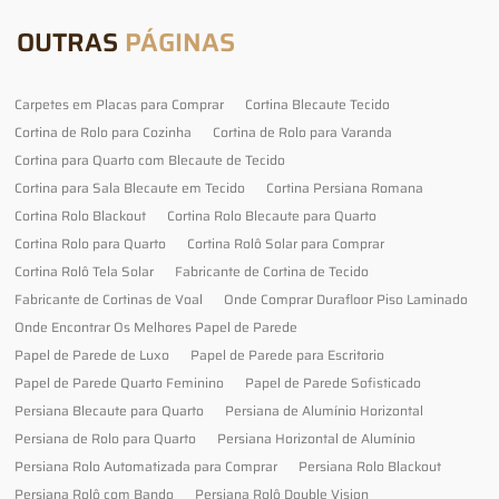
OUTRAS
PÁGINAS
Carpetes em Placas para Comprar
Cortina Blecaute Tecido
Cortina de Rolo para Cozinha
Cortina de Rolo para Varanda
Cortina para Quarto com Blecaute de Tecido
Cortina para Sala Blecaute em Tecido
Cortina Persiana Romana
Cortina Rolo Blackout
Cortina Rolo Blecaute para Quarto
Cortina Rolo para Quarto
Cortina Rolô Solar para Comprar
Cortina Rolô Tela Solar
Fabricante de Cortina de Tecido
Fabricante de Cortinas de Voal
Onde Comprar Durafloor Piso Laminado
Onde Encontrar Os Melhores Papel de Parede
Papel de Parede de Luxo
Papel de Parede para Escritorio
Papel de Parede Quarto Feminino
Papel de Parede Sofisticado
Persiana Blecaute para Quarto
Persiana de Alumínio Horizontal
Persiana de Rolo para Quarto
Persiana Horizontal de Alumínio
Persiana Rolo Automatizada para Comprar
Persiana Rolo Blackout
Persiana Rolô com Bando
Persiana Rolô Double Vision