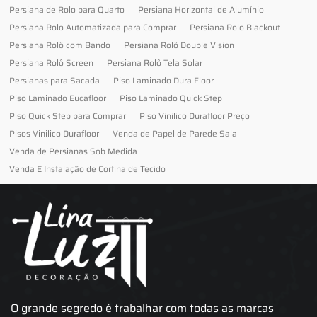
Persiana de Rolo para Quarto
Persiana Horizontal de Alumínio
Persiana Rolo Automatizada para Comprar
Persiana Rolo Blackout
Persiana Rolô com Bando
Persiana Rolô Double Vision
Persiana Rolô Screen
Persiana Rolô Tela Solar
Persianas para Sacada
Piso Laminado Dura Floor
Piso Laminado Eucafloor
Piso Laminado Quick Step
Piso Quick Step para Comprar
Piso Vinilico Durafloor Preço
Pisos Vinilico Durafloor
Venda de Papel de Parede Sala
Venda de Persianas Sob Medida
Venda E Instalação de Cortina de Tecido
O grande segredo é trabalhar com todas as marcas