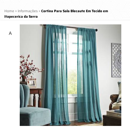
Home
»
Informações
»
Cortina Para Sala Blecaute Em Tecido em
Itapecerica da Serra
A