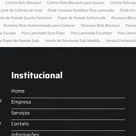
Cortina Rolo Blackout
Cortina Rolo Blecaute para Quarto
Cortina Rolo pa
cante de Cortinas de Voal
Onde Comprar Durafloor Piso Laminado
Onde Enc
pel de Parede Quarto Feminino
Papel de Parede Sofisticado
Persiana Blec
Persiana Rolo Automatizada para Comprar
Persiana Rolo Blackout
Persi
ra Sacada
Piso Laminado Dura Floor
Piso Laminado Eucafloor
Piso Lami
e Papel de Parede Sala
Venda de Persianas Sob Medida
Venda E Instalaçã
Institucional
Home
s
Empresa
Serviços
s
e
Contato
Informações