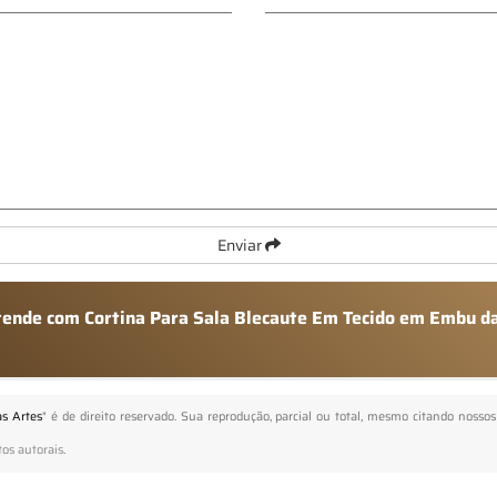
Enviar
atende com Cortina Para Sala Blecaute Em Tecido em Embu d
s Artes
" é de direito reservado. Sua reprodução, parcial ou total, mesmo citando nossos
tos autorais
.