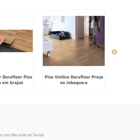
 Durafloor Piso
Piso Vinilico Durafloor Preço
Piso Lamin
 em Grajaú
no Jabaquara
S
to com Blecaute de Tecido