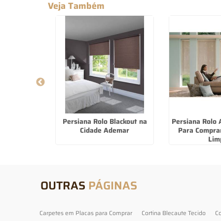
Veja Também
rafloor Piso
Persiana Rolo Blackout na
Persiana Rolo
Mairiporã
Cidade Ademar
Para Compra
Lim
OUTRAS
PÁGINAS
Carpetes em Placas para Comprar
Cortina Blecaute Tecido
Co