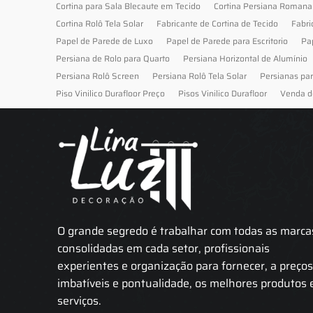
Cortina para Sala Blecaute em Tecido
Cortina Persiana Romana
Cortina Rolô Tela Solar
Fabricante de Cortina de Tecido
Fabri
Papel de Parede de Luxo
Papel de Parede para Escritorio
Pa
Persiana de Rolo para Quarto
Persiana Horizontal de Alumínio
Persiana Rolô Screen
Persiana Rolô Tela Solar
Persianas pa
Piso Vinilico Durafloor Preço
Pisos Vinilico Durafloor
Venda d
O grande segredo é trabalhar com todas as marca
consolidadas em cada setor, profissionais
experientes e organização para fornecer, a preço
imbatíveis e pontualidade, os melhores produtos 
serviços.