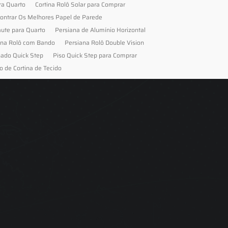
ra Quarto
Cortina Rolô Solar para Comprar
ontrar Os Melhores Papel de Parede
aute para Quarto
Persiana de Alumínio Horizontal
ana Rolô com Bando
Persiana Rolô Double Vision
nado Quick Step
Piso Quick Step para Comprar
o de Cortina de Tecido