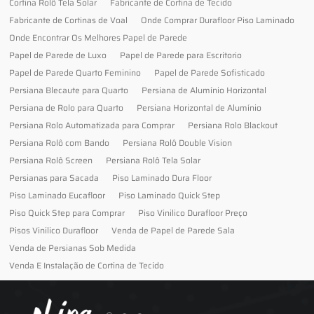
Cortina Rolô Tela Solar
Fabricante de Cortina de Tecido
Fabricante de Cortinas de Voal
Onde Comprar Durafloor Piso Laminado
Onde Encontrar Os Melhores Papel de Parede
Papel de Parede de Luxo
Papel de Parede para Escritorio
Papel de Parede Quarto Feminino
Papel de Parede Sofisticado
Persiana Blecaute para Quarto
Persiana de Alumínio Horizontal
Persiana de Rolo para Quarto
Persiana Horizontal de Alumínio
Persiana Rolo Automatizada para Comprar
Persiana Rolo Blackout
Persiana Rolô com Bando
Persiana Rolô Double Vision
Persiana Rolô Screen
Persiana Rolô Tela Solar
Persianas para Sacada
Piso Laminado Dura Floor
Piso Laminado Eucafloor
Piso Laminado Quick Step
Piso Quick Step para Comprar
Piso Vinilico Durafloor Preço
Pisos Vinilico Durafloor
Venda de Papel de Parede Sala
Venda de Persianas Sob Medida
Venda E Instalação de Cortina de Tecido