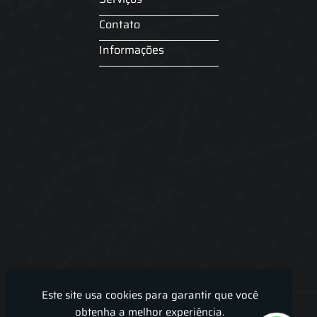
Contato
Informações
Este site usa cookies para garantir que você
Lira Luz Decor - Cortinas sob medidas e persianas
obtenha a melhor experiência.