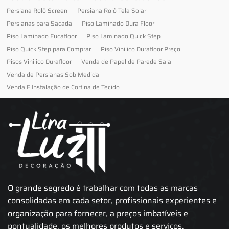
Persiana Rolô Screen
Persiana Rolô Tela Solar
Persianas para Sacada
Piso Laminado Dura Floor
Piso Laminado Eucafloor
Piso Laminado Quick Step
Piso Quick Step para Comprar
Piso Vinilico Durafloor Preço
Pisos Vinilico Durafloor
Venda de Papel de Parede Sala
Venda de Persianas Sob Medida
Venda E Instalação de Cortina de Tecido
O grande segredo é trabalhar com todas as marcas
consolidadas em cada setor, profissionais experientes e
organização para fornecer, a preços imbatíveis e
pontualidade, os melhores produtos e serviços.