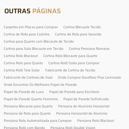
OUTRAS
PÁGINAS
Carpetes em Placas para Comprar
Cortina Blecaute Tecido
Cortina de Rolo para Cozinha
Cortina de Rolo para Varanda
Cortina para Quarto com Blecaute de Tecido
Cortina para Sala Blecaute em Tecido
Cortina Persiana Romana
Cortina Rolo Blackout
Cortina Rolo Blecaute para Quarto
Cortina Rolo para Quarto
Cortina Rolô Solar para Comprar
Cortina Rolô Tela Solar
Fabricante de Cortina de Tecido
Fabricante de Cortinas de Voal
Onde Comprar Durafloor Piso Laminado
Onde Encontrar Os Melhores Papel de Parede
Papel de Parede de Luxo
Papel de Parede para Escritorio
Papel de Parede Quarto Feminino
Papel de Parede Sofisticado
Persiana Blecaute para Quarto
Persiana de Alumínio Horizontal
Persiana de Rolo para Quarto
Persiana Horizontal de Alumínio
Persiana Rolo Automatizada para Comprar
Persiana Rolo Blackout
Persiana Rolô com Bando
Persiana Rolô Double Vision