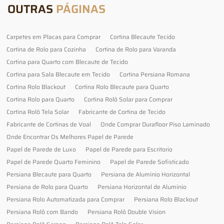
OUTRAS
PÁGINAS
Carpetes em Placas para Comprar
Cortina Blecaute Tecido
Cortina de Rolo para Cozinha
Cortina de Rolo para Varanda
Cortina para Quarto com Blecaute de Tecido
Cortina para Sala Blecaute em Tecido
Cortina Persiana Romana
Cortina Rolo Blackout
Cortina Rolo Blecaute para Quarto
Cortina Rolo para Quarto
Cortina Rolô Solar para Comprar
Cortina Rolô Tela Solar
Fabricante de Cortina de Tecido
Fabricante de Cortinas de Voal
Onde Comprar Durafloor Piso Laminado
Onde Encontrar Os Melhores Papel de Parede
Papel de Parede de Luxo
Papel de Parede para Escritorio
Papel de Parede Quarto Feminino
Papel de Parede Sofisticado
Persiana Blecaute para Quarto
Persiana de Alumínio Horizontal
Persiana de Rolo para Quarto
Persiana Horizontal de Alumínio
Persiana Rolo Automatizada para Comprar
Persiana Rolo Blackout
Persiana Rolô com Bando
Persiana Rolô Double Vision