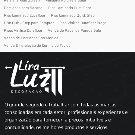
Persiana Rolô Screen
Persiana Rolô Tela Solar
Persianas para Sacada
Piso Laminado Dura Floor
Piso Laminado Eucafloor
Piso Laminado Quick Step
Piso Quick Step para Comprar
Piso Vinilico Durafloor Preço
Pisos Vinilico Durafloor
Venda de Papel de Parede Sala
Venda de Persianas Sob Medida
Venda E Instalação de Cortina de Tecido
O grande segredo é trabalhar com todas as marcas
consolidadas em cada setor, profissionais experientes e
organização para fornecer, a preços imbatíveis e
pontualidade, os melhores produtos e serviços.