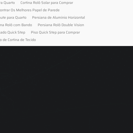
ra Quarto
Cortina Rolô Solar para Comprar
ontrar Os Melhores Papel de Parede
aute para Quarto
Persiana de Alumínio Horizontal
ana Rolô com Bando
Persiana Rolô Double Vision
nado Quick Step
Piso Quick Step para Comprar
o de Cortina de Tecido