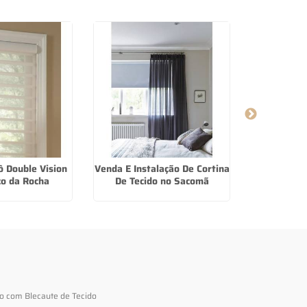
ô Double Vision
Venda E Instalação De Cortina
Cortina De 
o da Rocha
De Tecido no Sacomã
em Jar
to com Blecaute de Tecido