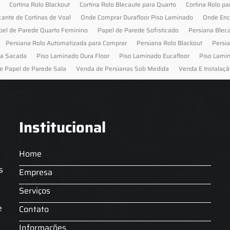
Cortina Rolo Blackout
Cortina Rolo Blecaute para Quarto
Cortina Rolo pa
cante de Cortinas de Voal
Onde Comprar Durafloor Piso Laminado
Onde Enc
pel de Parede Quarto Feminino
Papel de Parede Sofisticado
Persiana Blec
Persiana Rolo Automatizada para Comprar
Persiana Rolo Blackout
Persi
ra Sacada
Piso Laminado Dura Floor
Piso Laminado Eucafloor
Piso Lami
e Papel de Parede Sala
Venda de Persianas Sob Medida
Venda E Instalaçã
Institucional
Home
s
Empresa
Serviços
s
e
Contato
Informações