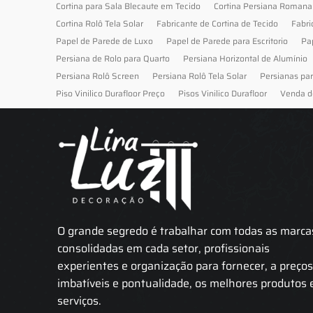
Cortina para Sala Blecaute em Tecido
Cortina Persiana Romana
Cortina Rolô Tela Solar
Fabricante de Cortina de Tecido
Fabri
Papel de Parede de Luxo
Papel de Parede para Escritorio
Pa
Persiana de Rolo para Quarto
Persiana Horizontal de Alumínio
Persiana Rolô Screen
Persiana Rolô Tela Solar
Persianas pa
Piso Vinilico Durafloor Preço
Pisos Vinilico Durafloor
Venda d
O grande segredo é trabalhar com todas as marca
consolidadas em cada setor, profissionais
experientes e organização para fornecer, a preço
imbatíveis e pontualidade, os melhores produtos 
serviços.