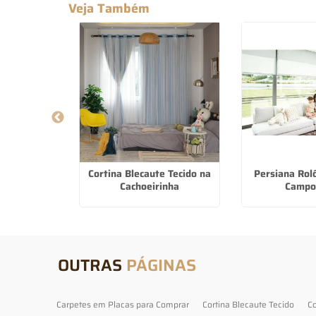
Veja Também
 De Luxo em
Cortina Blecaute Tecido na
Persiana Rol
açú
Cachoeirinha
Campo
OUTRAS
PÁGINAS
Carpetes em Placas para Comprar
Cortina Blecaute Tecido
Co