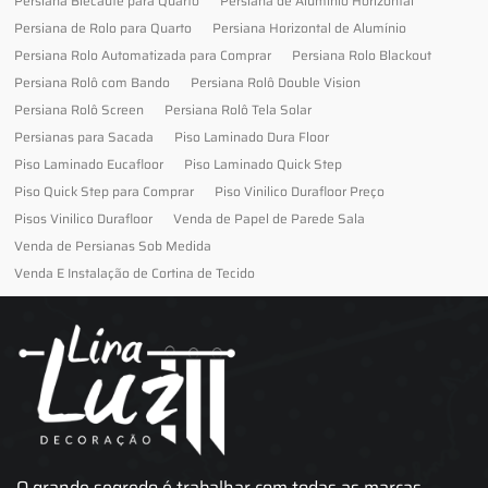
Persiana Blecaute para Quarto
Persiana de Alumínio Horizontal
Persiana de Rolo para Quarto
Persiana Horizontal de Alumínio
Persiana Rolo Automatizada para Comprar
Persiana Rolo Blackout
Persiana Rolô com Bando
Persiana Rolô Double Vision
Persiana Rolô Screen
Persiana Rolô Tela Solar
Persianas para Sacada
Piso Laminado Dura Floor
Piso Laminado Eucafloor
Piso Laminado Quick Step
Piso Quick Step para Comprar
Piso Vinilico Durafloor Preço
Pisos Vinilico Durafloor
Venda de Papel de Parede Sala
Venda de Persianas Sob Medida
Venda E Instalação de Cortina de Tecido
O grande segredo é trabalhar com todas as marcas