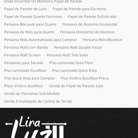
Onde Encontrar Os Melhores Papel de Parede
Papel de Parede de Luxo
Papel de Parede para Escritorio
Papel de Parede Quarto Feminino
Papel de Parede Sofisticado
Persiana Blecaute para Quarto
Persiana de Alumínio Horizontal
Persiana de Rolo para Quarto
Persiana Horizontal de Alumínio
Persiana Rolo Automatizada para Comprar
Persiana Rolo Blackout
Persiana Rolô com Bando
Persiana Rolô Double Vision
Persiana Rolô Screen
Persiana Rolô Tela Solar
Persianas para Sacada
Piso Laminado Dura Floor
Piso Laminado Eucafloor
Piso Laminado Quick Step
Piso Quick Step para Comprar
Piso Vinilico Durafloor Preço
Pisos Vinilico Durafloor
Venda de Papel de Parede Sala
Venda de Persianas Sob Medida
Venda E Instalação de Cortina de Tecido