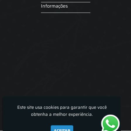
Informações
Este site usa cookies para garantir que você
Lira Luz Decor - Cortinas sob medidas e persianas
obtenha a melhor experiência.
ACEITAR