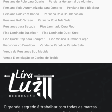
Persiana de Rolo para Quarto
Persiana Horizontal de Alumínio
Persiana Rolo Automatizada para Comprar
Persiana Rolo Blackout
Persiana Rolô com Bando
Persiana Rolô Double Vision
Persiana Rolô Screen
Persiana Rolô Tela Solar
Persianas para Sacada
Piso Laminado Dura Floor
Piso Laminado Eucafloor
Piso Laminado Quick Step
Piso Quick Step para Comprar
Piso Vinilico Durafloor Preço
Pisos Vinilico Durafloor
Venda de Papel de Parede Sala
Venda de Persianas Sob Medida
Venda E Instalação de Cortina de Tecido
O grande segredo é trabalhar com todas as marcas